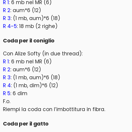
R 1
: 6 mb nel MR (6)
R 2
: aum*6 (12)
R 3
: (1 mb, aum)*6 (18)
R 4-5
: 18 mb (2 righe)
Coda per il coniglio
Con Alize Softy (in due thread):
R 1
: 6 mb nel MR (6)
R 2
: aum*6 (12)
R 3
: (1 mb, aum)*6 (18)
R 4
: (1 mb, dim)*6 (12)
R 5
: 6 dim
F.o.
Riempi la coda con l’imbottitura in fibra.
Coda per il gatto