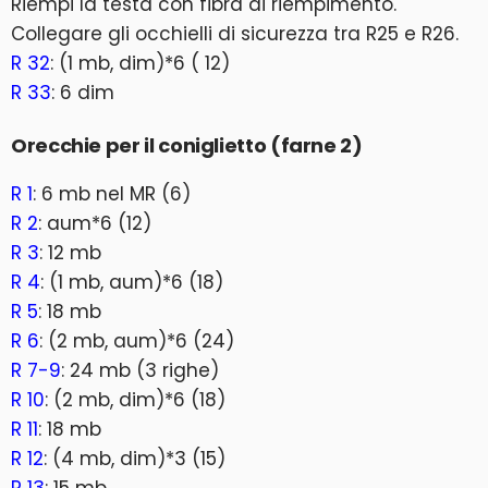
Riempi la testa con fibra di riempimento.
Collegare gli occhielli di sicurezza tra R25 e R26.
R 32
: (1 mb, dim)*6 ( 12)
R 33
: 6 dim
Orecchie per il coniglietto (farne 2)
R 1
: 6 mb nel MR (6)
R 2
: aum*6 (12)
R 3
: 12 mb
R 4
: (1 mb, aum)*6 (18)
R 5
: 18 mb
R 6
: (2 mb, aum)*6 (24)
R 7-9
: 24 mb (3 righe)
R 10
: (2 mb, dim)*6 (18)
R 11
: 18 mb
R 12
: (4 mb, dim)*3 (15)