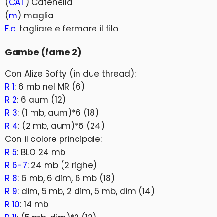
(
CAT
) Catenella
(
m
) maglia
F.o.
tagliare e fermare il filo
Gambe (farne 2)
Con Alize Softy (in due thread):
R 1
: 6 mb nel MR (6)
R 2
: 6 aum (12)
R 3
: (1 mb, aum)*6 (18)
R 4
: (2 mb, aum)*6 (24)
Con il colore principale:
R 5
: BLO 24 mb
R 6-7
: 24 mb (2 righe)
R 8
: 6 mb, 6 dim, 6 mb (18)
R 9
: dim, 5 mb, 2 dim, 5 mb, dim (14)
R 10
: 14 mb