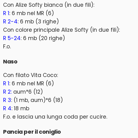
Con Alize Softy bianca (in due fili):
R 1
: 6 mb nel MR (6)
R 2-4
: 6 mb (3 righe)
Con colore principale Alize Softy (in due fili):
R 5-24
: 6 mb (20 righe)
F.o.
Naso
Con filato Vita Coco:
R 1
: 6 mb nel MR (6)
R 2:
aum*6 (12)
R 3
: (1 mb, aum)*6 (18)
R 4
: 18 mb
F.o. e lascia una lunga coda per cucire.
Pancia per il coniglio