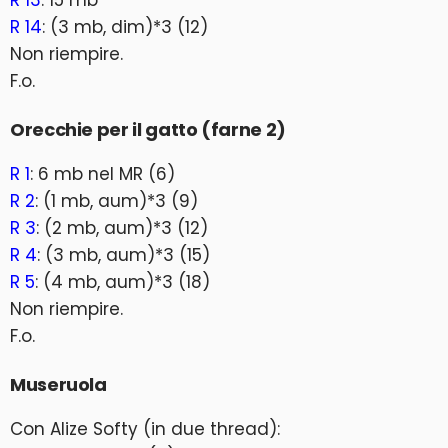
R 13
: 15 mb
R 14
: (3 mb, dim)*3 (12)
Non riempire.
F.o.
Orecchie per il gatto (farne 2)
R 1
: 6 mb nel MR (6)
R 2
: (1 mb, aum)*3 (9)
R 3
: (2 mb, aum)*3 (12)
R 4
: (3 mb, aum)*3 (15)
R 5
: (4 mb, aum)*3 (18)
Non riempire.
F.o.
Museruola
Con Alize Softy (in due thread):