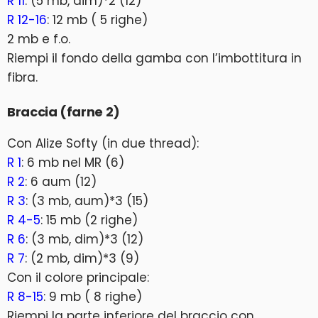
R 11
: (5 mb, dim)*2 (12)
R 12-16
: 12 mb ( 5 righe)
2 mb e f.o.
Riempi il fondo della gamba con l’imbottitura in
fibra.
Braccia (farne 2)
Con Alize Softy (in due thread):
R 1
: 6 mb nel MR (6)
R 2
: 6 aum (12)
R 3
: (3 mb, aum)*3 (15)
R 4-5
: 15 mb (2 righe)
R 6
: (3 mb, dim)*3 (12)
R 7
: (2 mb, dim)*3 (9)
Con il colore principale:
R 8-15
: 9 mb ( 8 righe)
Riempi la parte inferiore del braccio con