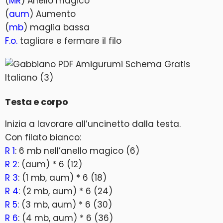
(
MR
) Anello magico
(
aum
) Aumento
(
mb
) maglia bassa
F.o.
tagliare e fermare il filo
Testa e corpo
Inizia a lavorare all’uncinetto dalla testa.
Con filato bianco:
R 1
: 6 mb nell’anello magico (6)
R 2
: (aum) * 6 (12)
R 3
: (1 mb, aum) * 6 (18)
R 4
: (2 mb, aum) * 6 (24)
R 5
: (3 mb, aum) * 6 (30)
R 6
: (4 mb, aum) * 6 (36)