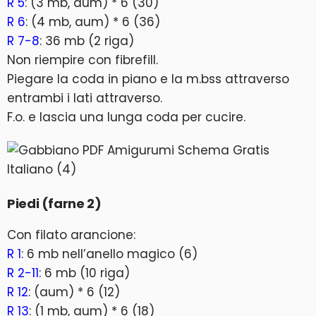
R 5
: (3 mb, aum) * 6 (30)
R 6
: (4 mb, aum) * 6 (36)
R 7-8
: 36 mb (2 riga)
Non riempire con fibrefill.
Piegare la coda in piano e la m.bss attraverso
entrambi i lati attraverso.
F.o. e lascia una lunga coda per cucire.
Piedi (farne 2)
Con filato arancione:
R 1
: 6 mb nell’anello magico (6)
R 2-11
: 6 mb (10 riga)
R 12
: (aum) * 6 (12)
R 13
: (1 mb, aum) * 6 (18)