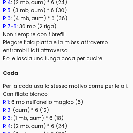
R 4
: (2 mb, aum) * 6 (24)
R 5
: (3 mb, aum) * 6 (30)
R 6
: (4 mb, aum) * 6 (36)
R 7-8
: 36 mb (2 riga)
Non riempire con fibrefill.
Piegare l’ala piatta e la m.bss attraverso
entrambi i lati attraverso.
F.o. e lascia una lunga coda per cucire.
Coda
Per la coda usa lo stesso motivo come per le ali.
Con filato bianco:
R 1
: 6 mb nell’anello magico (6)
R 2
: (aum) * 6 (12)
R 3
: (1 mb, aum) * 6 (18)
R 4
: (2 mb, aum) * 6 (24)