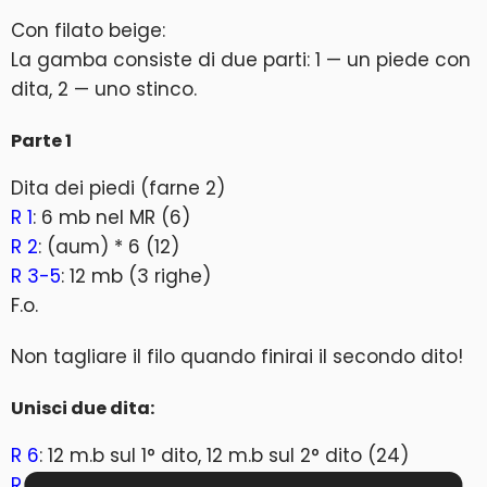
Con filato beige:
La gamba consiste di due parti: 1 — un piede con
dita, 2 — uno stinco.
Parte 1
Dita dei piedi (farne 2)
R 1
: 6 mb nel MR (6)
R 2
: (aum) * 6 (12)
R 3-5
: 12 mb (3 righe)
F.o.
Non tagliare il filo quando finirai il secondo dito!
Unisci due dita:
R 6
: 12 m.b sul 1° dito, 12 m.b sul 2° dito (24)
R 7
: 24 mb