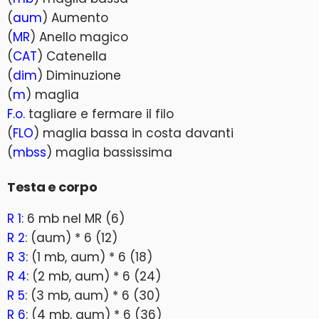
(
aum
) Aumento
(
MR
) Anello magico
(
CAT
) Catenella
(
dim
) Diminuzione
(
m
) maglia
F.o.
tagliare e fermare il filo
(
FLO
) maglia bassa in costa davanti
(
mbss
) maglia bassissima
Testa e corpo
R 1
: 6 mb nel MR (6)
R 2
: (aum) * 6 (12)
R 3
: (1 mb, aum) * 6 (18)
R 4
: (2 mb, aum) * 6 (24)
R 5
: (3 mb, aum) * 6 (30)
R 6
: (4 mb, aum) * 6 (36)