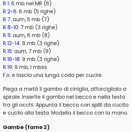
R 1
: 6 mb nel MR (6)
R 2-6
: 6 mb (5 righe)
R 7
: aum, 5 mb (7)
R 8-10
: 7 mb (3 righe)
R 11
: aum, 6 mb (8)
R 12-14
: 8 mb (3 righe)
R 15
: aum, 7 mb (9)
R 16-18
: 9 mb (3 righe)
R 19
: 9 mb, 1 mbss
F.o. e lascia una lunga coda per cucire.
Piega a metà il gambo di ciniglia, attorciglialo a
spirale. Inserite il gambo nel becco e nella testa
tra gli occhi. Appunta il becco con spilli da cucito
e cucilo alla testa. Modella il becco con la mano.
Gambe (farne 2)