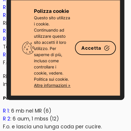
R 8
: (2 mb, dim) * 6 (18)
Polizza cookie
R 9-10
: 18 mb (2 righe)
Questo sito utilizza
Riempire con fibra di riempimento.
i cookie.
Continuando ad
R 11
: (1 mb, dim) * 6 (12)
utilizzare questo
R 12-14
: 12 mb (3 righe)
sito accetti il ​​loro
Terminare il riempimento.
Accetta
utilizzo. Per
R 15
: (dim) * 6 (6)
saperne di più,
incluso come
F.o.
controllare i
cookie, vedere.
Ricama gli artigli sulle dita dei piedi con filo
Politica sui cookie.
interdentale nero.
Altre informazioni »
Parte 2
R 1
: 6 mb nel MR (6)
R 2
: 6 aum, 1 mbss (12)
F.o. e lascia una lunga coda per cucire.