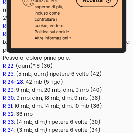
Accetta
utilizzo. Per
R 19
: Attaccare le braccia: 5 mb, 5 mb insieme a
saperne di più,
mb del 1° braccio, 6 mb, 5 mb insieme a mb del
incluso come
2° braccio, 3 mb (24)
controllare i
R 20
: (2 mb, dim) ripetere 6 volte (18)
cookie, vedere.
Politica sui cookie.
R 21
: 18 mb
Altre informazioni »
Lavorare altre 4 mb (o più/meno) per ottenere la
posizione del segnafilo al centro del dietro.
Passa al colore principale:
R 22
: (aum)*18 (36)
R 23
: (5 mb, aum) ripetere 6 volte (42)
R 24-28
: 42 mb (5 riga)
R 29
: 9 mb, dim, 20 mb, dim, 9 mb (40)
R 30
: 9 mb, dim, 18 mb, dim, 9 mb (38)
R 31
: 10 mb, dim, 14 mb, dim, 10 mb (36)
R 32
: 36 mb
R 33
: (4 mb, dim) ripetere 6 volte (30)
R 34
: (3 mb, dim) ripetere 6 volte (24)