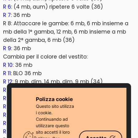
R 6
: (4 mb, aum) ripetere 6 volte (36)
R 7
: 36 mb
R 8: Attaccare le gambe: 6 mb, 6 mb insieme a
mb della 1° gamba, 12 mb, 6 mb insieme a mb
della 2° gamba, 6 mb (36)
R 9
: 36 mb
Cambia per il colore del vestito:
R 10
: 36 mb
R 11
: BLO 36 mb
R 12
: 9 mb, dim, 14 mb, dim, 9 mb (34)
R 13
: 7 mb, dim, 16 mb, dim, 7 dc (32)
R 14
: 32 mb
Polizza cookie
R 15
: 13 mb, dim, 2 mb, dim, 13 mb (30)
Questo sito utilizza
i cookie.
R 16
: 4 mb, dim, 18 mb, dim, 4 mb (28)
Continuando ad
R 17
: 7 mb, dim, 10 mb, dim, 7 mb (26)
utilizzare questo
R 18
: 5 mb, dim, 12 mb, dim, 5 mb (24)
sito accetti il ​​loro