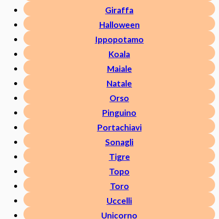
Giraffa
Halloween
Ippopotamo
Koala
Maiale
Natale
Orso
Pinguino
Portachiavi
Sonagli
Tigre
Topo
Toro
Uccelli
Unicorno