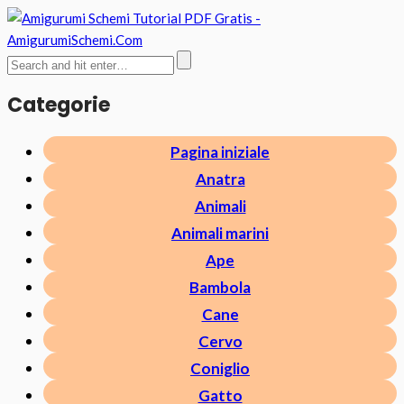
Categorie
Pagina iniziale
Anatra
Animali
Animali marini
Ape
Bambola
Cane
Cervo
Coniglio
Gatto