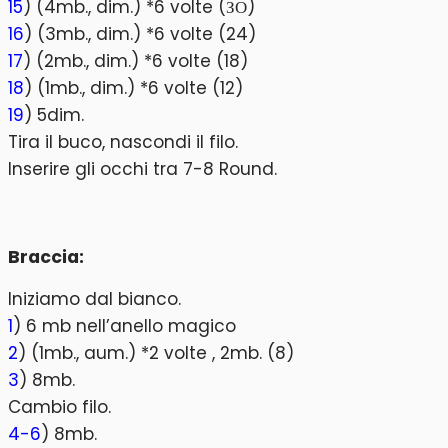
15
) (4mb., dim.) *6 volte (ЗО)
16
) (3mb., dim.) *6 volte (24)
17
) (2mb., dim.) *6 volte (18)
18
) (1mb., dim.) *6 volte (12)
19
) 5dim.
Tira il buco, nascondi il filo.
Inserire gli occhi tra 7-8 Round.
Braccia:
Iniziamo dal bianco.
1
) 6 mb nell’anello magico
2
) (1mb., aum.) *2 volte , 2mb. (8)
3
) 8mb.
Cambio filo.
4-6
) 8mb.