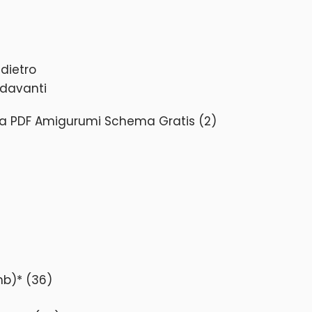
dietro
 davanti
mb)* (36)