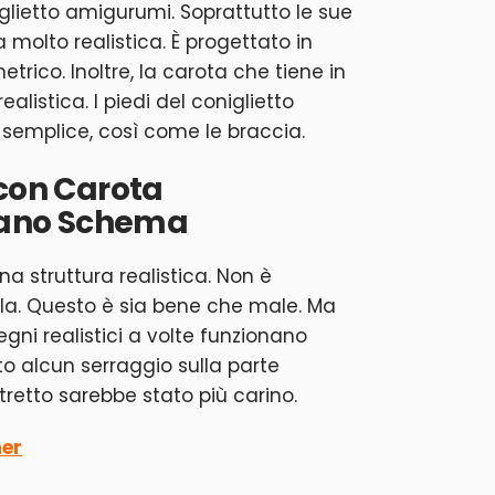
glietto amigurumi. Soprattutto le sue
molto realistica. È progettato in
rico. Inoltre, la carota che tiene in
listica. I piedi del coniglietto
semplice, così come le braccia.
 con Carota
liano Schema
a struttura realistica. Non è
. Questo è sia bene che male. Ma
segni realistici a volte funzionano
to alcun serraggio sulla parte
stretto sarebbe stato più carino.
her