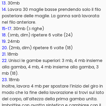
13
. 30mb
14
. Lavora 30 maglie basse prendendo solo il filo
posteriore delle maglie. La gonna sarà lavorata
nel filo anteriore.
15-17
. 30mb (З righe)
18
. (Зmb, dim) ripetere 6 volte (24)
19
. 24mb
20
. (2mb, dim) ripetere 6 volte (18)
21
. 18mb
22
. Unisci le gambe superiori: 3 mb, 4 mb insieme
alla gamba, 4 mb, 4 mb insieme alla gamba, 3
mb (18).
23
. 18mb
Inoltre, lavora 4 mb per spostare l’inizio del giro in
modo che la fine della lavorazione si trovi sul lato
del corpo, all’altezza della prima gamba unita.
Imbottire con ovatta sintetica e cambiare con il