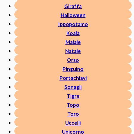
Giraffa
Halloween
Ippopotamo
Koala
Maiale
Natale
Orso
Pinguino
Portachiavi
Sonagli
Tigre
Topo
Toro
Uccelli
Unicorno