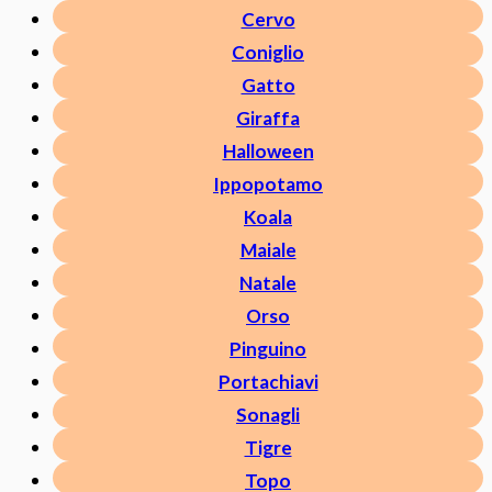
Cervo
Coniglio
Gatto
Giraffa
Halloween
Ippopotamo
Koala
Maiale
Natale
Orso
Pinguino
Portachiavi
Sonagli
Tigre
Topo