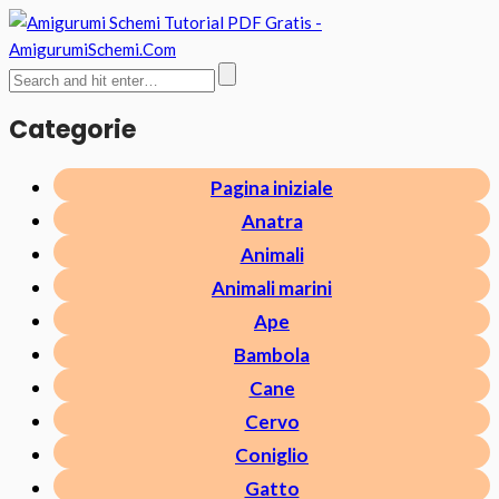
Categorie
Pagina iniziale
Anatra
Animali
Animali marini
Ape
Bambola
Cane
Cervo
Coniglio
Gatto