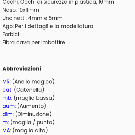
Occhi: Occhi di sicurezza in plastica, 16mm
Naso: 10x11mm
Uncinetti: 4mm e 5mm
Ago: Per i dettagli e la modellatura
Forbici
Fibra cava per imbottire
Abbreviazioni
MR
: (Anello magico)
cat
: (Catenella)
mb
: (maglia bassa)
aum
: (Aumento)
dim
: (Diminuzione)
m
: (maglia / punto)
MA
: (maglia alta)