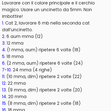
Lavorare con il colore principale e il cerchio
magico. Usare un uncinetto da 5mm. Non
imbottire!
1
. Cat 2, lavorare 6 mb nella seconda cat
dall’uncinetto.
2
. 6 aum mma (12)
3
. 12 mma
4
. (1 mma, aum) ripetere 6 volte (18)
5
. 18 mma
6
. (2 mma, aum) ripetere 6 volte (24)
7-10
. 24 mma (4 righe)
11
. (10 mma, dim) ripetere 2 volte (22)
12
. 22 mma
13
. (9 mma, dim) ripetere 2 volte (20)
14
. 20 mma
15
. (8 mma, dim) ripetere 2 volte (18)
16
. 18 mma