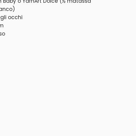
hin Baby o YarnArt Dolce (½ matassa
bianco)
 gli occhi
mm
so