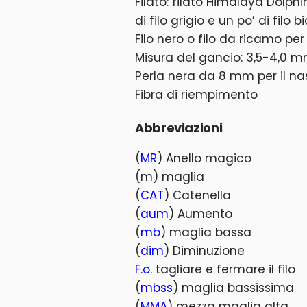
Filato: filato Himalaya Dolp
di filo grigio e un po’ di filo 
Filo nero o filo da ricamo per
Misura del gancio: 3,5-4,0 
Perla nera da 8 mm per il na
Fibra di riempimento
Abbreviazioni
(
MR
) Anello magico
(m) maglia
(
CAT
) Catenella
(
aum
) Aumento
(
mb
) maglia bassa
(
dim
) Diminuzione
F.o.
tagliare e fermare il filo
(
mbss
) maglia bassissima
(
MMA
) mezza maglia alta