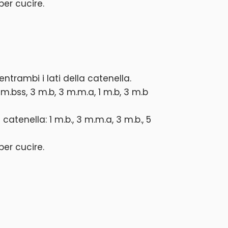
per cucire.
ntrambi i lati della catenella.
 m.bss, 3 m.b, 3 m.m.a, 1 m.b, 3 m.b
catenella: 1 m.b., 3 m.m.a, 3 m.b., 5
per cucire.