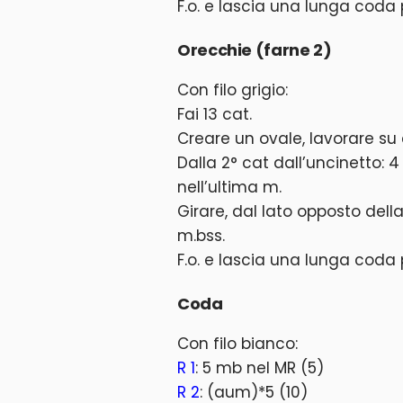
F.o. e lascia una lunga coda 
Orecchie (farne 2)
Con filo grigio:
Fai 13 cat.
Creare un ovale, lavorare su e
Dalla 2° cat dall’uncinetto: 4
nell’ultima m.
Girare, dal lato opposto della 
m.bss.
F.o. e lascia una lunga coda 
Coda
Con filo bianco:
R 1
: 5 mb nel MR (5)
R 2
: (aum)*5 (10)