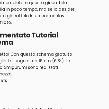
oi completare questo giocattolo
iglia in poco tempo, ma se lo desideri,
to giocattolo in un portachiavi
filato.
rmentato Tutorial
hema
ietto! Con questo schema gratuito
glietto lungo circa 16 cm (6,3″). La
tto amigurumi sono realizzati
pezzo.
mets