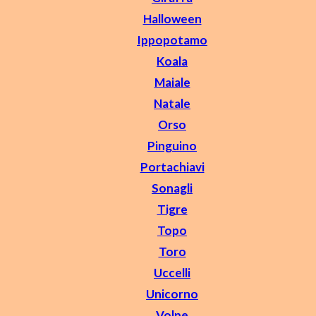
Halloween
Ippopotamo
Koala
Maiale
Natale
Orso
Pinguino
Portachiavi
Sonagli
Tigre
Topo
Toro
Uccelli
Unicorno
Volpe