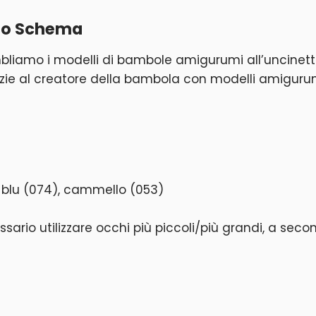
tto Schema
liamo i modelli di bambole amigurumi all’uncinetto. C
zie al creatore della bambola con modelli amigurumi
, blu (074), cammello (053)
ario utilizzare occhi più piccoli/più grandi, a seco