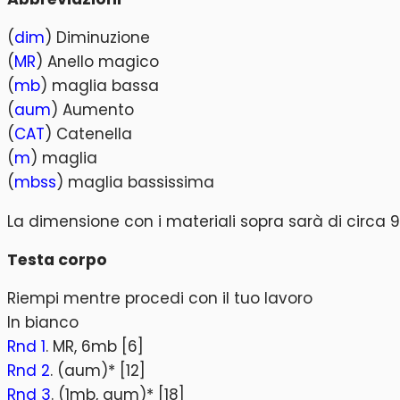
(
dim
) Diminuzione
(
MR
) Anello magico
(
mb
) maglia bassa
(
aum
) Aumento
(
CAT
) Catenella
(
m
) maglia
(
mbss
) maglia bassissima
La dimensione con i materiali sopra sarà di circa 
Testa corpo
Riempi mentre procedi con il tuo lavoro
In bianco
Rnd 1
. MR, 6mb [6]
Rnd 2
. (aum)* [12]
Rnd 3
. (1mb, aum)* [18]