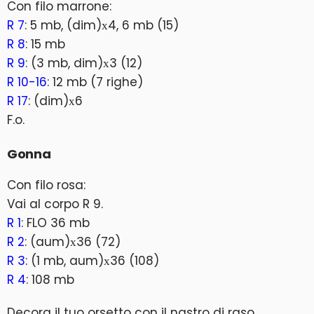
Con filo marrone:
R 7
: 5 mb, (dim)х4, 6 mb (15)
R 8
: 15 mb
R 9
: (3 mb, dim)х3 (12)
R 10-16
: 12 mb (7 righe)
R 17
: (dim)х6
F.o.
Gonna
Con filo rosa:
Vai al corpo R 9.
R 1
: FLO 36 mb
R 2
: (aum)х36 (72)
R 3
: (1 mb, aum)х36 (108)
R 4
: 108 mb
Decora il tuo orsetto con il nastro di raso.