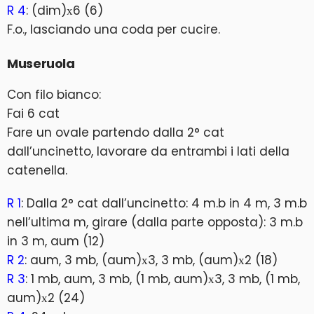
R 4
: (dim)х6 (6)
F.o., lasciando una coda per cucire.
Museruola
Con filo bianco:
Fai 6 cat
Fare un ovale partendo dalla 2° cat
dall’uncinetto, lavorare da entrambi i lati della
catenella.
R 1
: Dalla 2° cat dall’uncinetto: 4 m.b in 4 m, 3 m.b
nell’ultima m, girare (dalla parte opposta): 3 m.b
in 3 m, aum (12)
R 2
: aum, 3 mb, (aum)х3, 3 mb, (aum)х2 (18)
R 3
: 1 mb, aum, 3 mb, (1 mb, aum)х3, 3 mb, (1 mb,
aum)х2 (24)