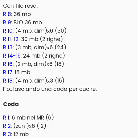
Con filo rosa:
R 8
: 36 mb
R 9
: BLO 36 mb
R 10
: (4 mb, dim)х6 (30)
R 11-12
: 30 mb (2 righe)
R 13
: (3 mb, dim)х6 (24)
R 14-15
: 24 mb (2 righe)
R 16
: (2 mb, dim)х6 (18)
R 17
: 18 mb
R 18
: (4 mb, dim)х3 (15)
F.o., lasciando una coda per cucire.
Coda
R 1
: 6 mb nel MR (6)
R 2
: (zun )х6 (12)
R 3
: 12 mb