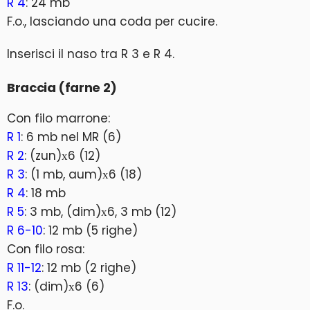
R 4
: 24 mb
F.o., lasciando una coda per cucire.
Inserisci il naso tra R 3 e R 4.
Braccia (farne 2)
Con filo marrone:
R 1
: 6 mb nel MR (6)
R 2
: (zun)х6 (12)
R 3
: (1 mb, aum)х6 (18)
R 4
: 18 mb
R 5
: 3 mb, (dim)х6, 3 mb (12)
R 6-10
: 12 mb (5 righe)
Con filo rosa:
R 11-12
: 12 mb (2 righe)
R 13
: (dim)х6 (6)
F.o.