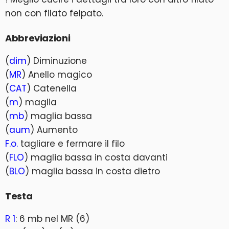
non con filato felpato.
Abbreviazioni
(
dim
) Diminuzione
(
MR
) Anello magico
(
CAT
) Catenella
(
m
) maglia
(
mb
) maglia bassa
(
aum
) Aumento
F.o.
tagliare e fermare il filo
(
FLO
) maglia bassa in costa davanti
(
BLO
) maglia bassa in costa dietro
Testa
R 1
: 6 mb nel MR (6)