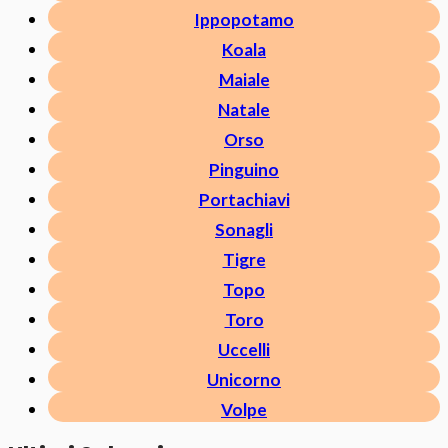
Ippopotamo
Koala
Maiale
Natale
Orso
Pinguino
Portachiavi
Sonagli
Tigre
Topo
Toro
Uccelli
Unicorno
Volpe