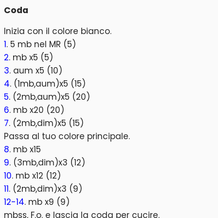
Coda
Inizia con il colore bianco.
1
. 5 mb nel MR (5)
2
. mb x5 (5)
3
. aum x5 (10)
4
. (1mb,aum)x5 (15)
5
. (2mb,aum)x5 (20)
6
. mb x20 (20)
7
. (2mb,dim)x5 (15)
Passa al tuo colore principale.
8
. mb x15
9
. (3mb,dim)x3 (12)
10
. mb x12 (12)
11
. (2mb,dim)x3 (9)
12-14
. mb x9 (9)
mbss, F.o. e lascia la coda per cucire.