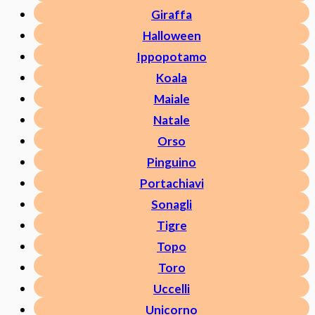
Giraffa
Halloween
Ippopotamo
Koala
Maiale
Natale
Orso
Pinguino
Portachiavi
Sonagli
Tigre
Topo
Toro
Uccelli
Unicorno