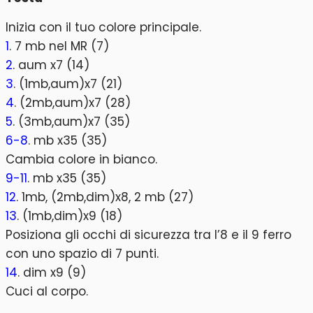
Inizia con il tuo colore principale.
1
. 7 mb nel MR (7)
2
. aum x7 (14)
3
. (1mb,aum)x7 (21)
4
. (2mb,aum)x7 (28)
5
. (3mb,aum)x7 (35)
6-8
. mb x35 (35)
Cambia colore in bianco.
9-11
. mb x35 (35)
12
. 1mb, (2mb,dim)x8, 2 mb (27)
13
. (1mb,dim)x9 (18)
Posiziona gli occhi di sicurezza tra l’8 e il 9 ferro
con uno spazio di 7 punti.
14
. dim x9 (9)
Cuci al corpo.