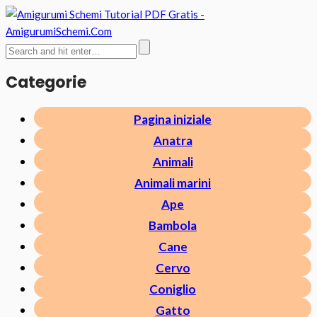
Categorie
Pagina iniziale
Anatra
Animali
Animali marini
Ape
Bambola
Cane
Cervo
Coniglio
Gatto