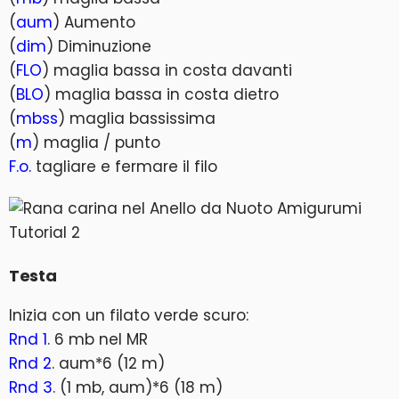
(
aum
) Aumento
(
dim
) Diminuzione
(
FLO
) maglia bassa in costa davanti
(
BLO
) maglia bassa in costa dietro
(
mbss
) maglia bassissima
(
m
) maglia / punto
F.o.
tagliare e fermare il filo
Testa
Inizia con un filato verde scuro:
Rnd 1
. 6 mb nel MR
Rnd 2
. aum*6 (12 m)
Rnd 3
. (1 mb, aum)*6 (18 m)