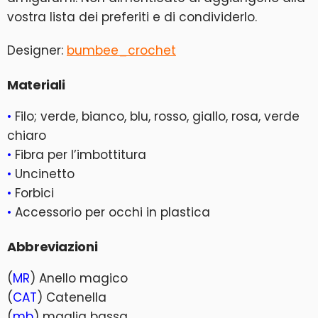
vostra lista dei preferiti e di condividerlo.
Designer:
bumbee_crochet
Materiali
•
Filo; verde, bianco, blu, rosso, giallo, rosa, verde
chiaro
•
Fibra per l’imbottitura
•
Uncinetto
•
Forbici
•
Accessorio per occhi in plastica
Abbreviazioni
(
MR
) Anello magico
(
CAT
) Catenella
(
mb
) maglia bassa