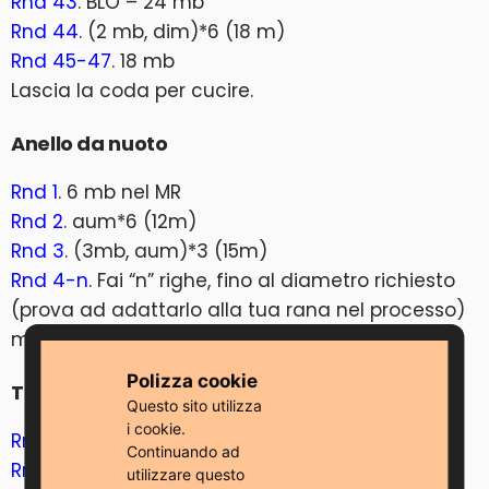
Rnd 43
. BLO – 24 mb
Rnd 44
. (2 mb, dim)*6 (18 m)
Rnd 45-47
. 18 mb
Lascia la coda per cucire.
Anello da nuoto
Rnd 1
. 6 mb nel MR
Rnd 2
. aum*6 (12m)
Rnd 3
. (3mb, aum)*3 (15m)
Rnd 4-n
. Fai “n” righe, fino al diametro richiesto
(prova ad adattarlo alla tua rana nel processo)
mbss e taglia il filo. Lascia la coda per cucire.
Polizza cookie
Testa d’anatra
Questo sito utilizza
i cookie.
Rnd 1
. 6 mb nel MR
Continuando ad
Rnd 2
. aum*6 (12m)
utilizzare questo