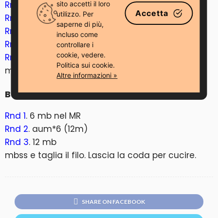
Rnd 3
. (1mb, aum)*6 (18m)
sito accetti il ​​loro
Accetta
utilizzo. Per
Rnd 4
. (2mb, aum)*6 (24m)
saperne di più,
Rnd 5-8
. 24 mb
incluso come
Rnd 9
. (2mb, dim)*6 (18m)
controllare i
cookie, vedere.
Rnd 10
. (1mb, dim)*6 (12m)
Politica sui cookie.
mbss e taglia il filo. Lascia la coda per cucire.
Altre informazioni »
Becco
Rnd 1
. 6 mb nel MR
Rnd 2
. aum*6 (12m)
Rnd 3
. 12 mb
mbss e taglia il filo. Lascia la coda per cucire.
SHARE ON FACEBOOK