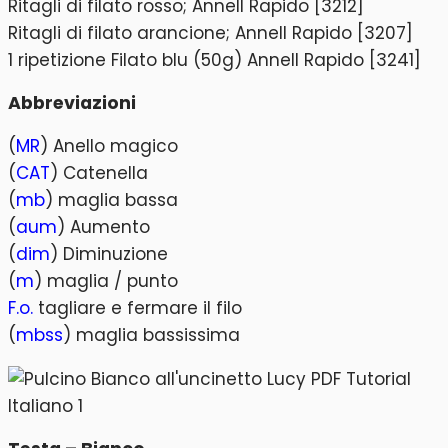
Ritagli di filato rosso; Annell Rapido [3212]
Ritagli di filato arancione; Annell Rapido [3207]
1 ripetizione Filato blu (50g) Annell Rapido [3241]
Abbreviazioni
(
MR
) Anello magico
(
CAT
) Catenella
(
mb
) maglia bassa
(
aum
) Aumento
(
dim
) Diminuzione
(
m
) maglia / punto
F.o.
tagliare e fermare il filo
(
mbss
) maglia bassissima