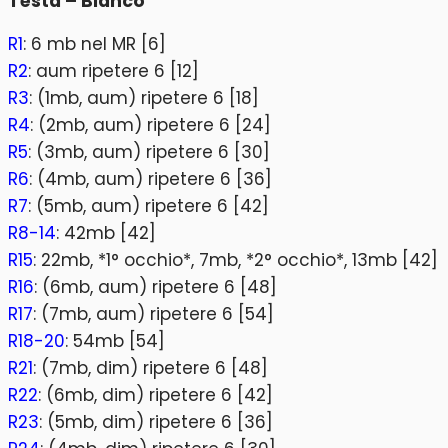
Testa – Bianco
R1
: 6 mb nel MR [6]
R2
: aum ripetere 6 [12]
R3
: (1mb, aum) ripetere 6 [18]
R4
: (2mb, aum) ripetere 6 [24]
R5
: (3mb, aum) ripetere 6 [30]
R6
: (4mb, aum) ripetere 6 [36]
R7
: (5mb, aum) ripetere 6 [42]
R8-14
: 42mb [42]
R15
: 22mb, *1° occhio*, 7mb, *2° occhio*, 13mb [42]
R16
: (6mb, aum) ripetere 6 [48]
R17
: (7mb, aum) ripetere 6 [54]
R18-20
: 54mb [54]
R21
: (7mb, dim) ripetere 6 [48]
R22
: (6mb, dim) ripetere 6 [42]
R23
: (5mb, dim) ripetere 6 [36]