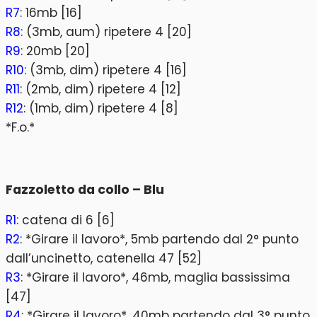
R7
: 16mb [16]
R8
: (3mb, aum) ripetere 4 [20]
R9
: 20mb [20]
R10
: (3mb, dim) ripetere 4 [16]
R11
: (2mb, dim) ripetere 4 [12]
R12
: (1mb, dim) ripetere 4 [8]
*F.o.*
Fazzoletto da collo – Blu
R1
: catena di 6 [6]
R2
: *Girare il lavoro*, 5mb partendo dal 2° punto
dall’uncinetto, catenella 47 [52]
R3
: *Girare il lavoro*, 46mb, maglia bassissima
[47]
R4
: *Girare il lavoro*, 40mb partendo dal 3° punto