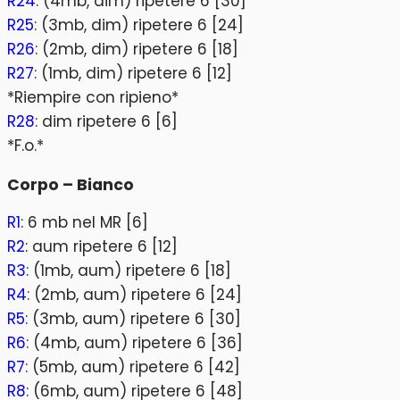
R24
: (4mb, dim) ripetere 6 [30]
R25
: (3mb, dim) ripetere 6 [24]
R26
: (2mb, dim) ripetere 6 [18]
R27
: (1mb, dim) ripetere 6 [12]
*Riempire con ripieno*
R28
: dim ripetere 6 [6]
*F.o.*
Corpo – Bianco
R1
: 6 mb nel MR [6]
R2
: aum ripetere 6 [12]
R3
: (1mb, aum) ripetere 6 [18]
R4
: (2mb, aum) ripetere 6 [24]
R5
: (3mb, aum) ripetere 6 [30]
R6
: (4mb, aum) ripetere 6 [36]
R7
: (5mb, aum) ripetere 6 [42]
R8
: (6mb, aum) ripetere 6 [48]