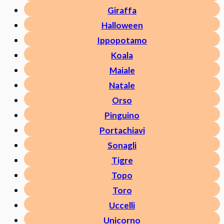
Giraffa
Halloween
Ippopotamo
Koala
Maiale
Natale
Orso
Pinguino
Portachiavi
Sonagli
Tigre
Topo
Toro
Uccelli
Unicorno