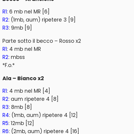
R1
: 6 mb nel MR [6]
R2
: (1mb, aum) ripetere 3 [9]
R3
: 9mb [9]
Parte sotto il becco – Rosso x2
R1
: 4 mb nel MR
R2
: mbss
*F.o.*
Ala – Bianco x2
R1
: 4 mb nel MR [4]
R2
: aum ripetere 4 [8]
R3
: 8mb [8]
R4
: (1mb, aum) ripetere 4 [12]
R5
: 12mb [12]
R6
: (2mb, aum) ripetere 4 [16]