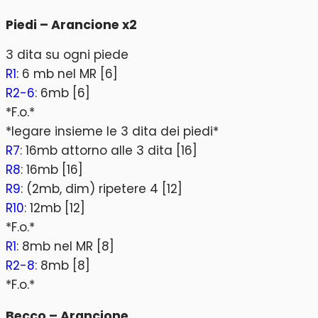
Piedi – Arancione x2
3 dita su ogni piede
R1
: 6 mb nel MR [6]
R2-6
: 6mb [6]
*F.o.*
*legare insieme le 3 dita dei piedi*
R7
: 16mb attorno alle 3 dita [16]
R8
: 16mb [16]
R9
: (2mb, dim) ripetere 4 [12]
R10
: 12mb [12]
*F.o.*
R1
: 8mb nel MR [8]
R2-8
: 8mb [8]
*F.o.*
Becco – Arancione