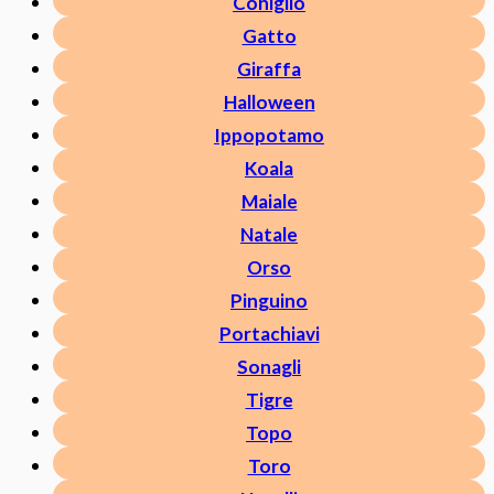
Coniglio
Gatto
Giraffa
Halloween
Ippopotamo
Koala
Maiale
Natale
Orso
Pinguino
Portachiavi
Sonagli
Tigre
Topo
Toro