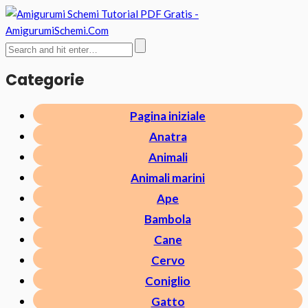
Categorie
Pagina iniziale
Anatra
Animali
Animali marini
Ape
Bambola
Cane
Cervo
Coniglio
Gatto