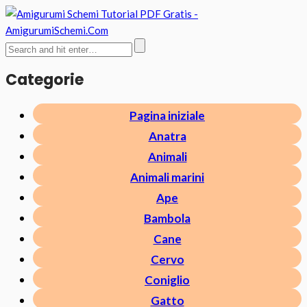
Categorie
Pagina iniziale
Anatra
Animali
Animali marini
Ape
Bambola
Cane
Cervo
Coniglio
Gatto