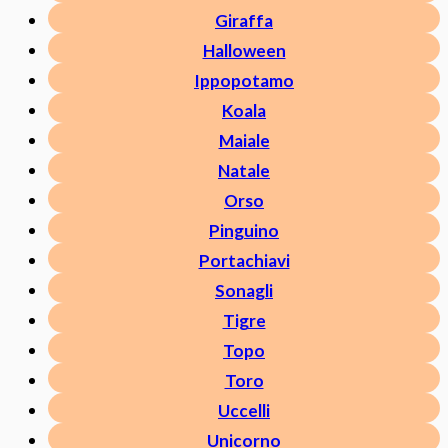
Giraffa
Halloween
Ippopotamo
Koala
Maiale
Natale
Orso
Pinguino
Portachiavi
Sonagli
Tigre
Topo
Toro
Uccelli
Unicorno