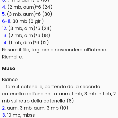
3
. (1 mb, aum)*6 (18)
4
. (2 mb, aum)*6 (24)
5
. (3 mb, aum)*6 (30)
6-11
. 30 mb (6 giri)
12
. (3 mb, dim)*6 (24)
13
. (2 mb, dim)*6 (18)
14
. (1 mb, dim)*6 (12)
Fissare il filo, tagliare e nascondere all’interno.
Riempire.
Muso
Bianco
1
. fare 4 catenelle, partendo dalla seconda
catenella dall’uncinetto: aum, 1 mb, 3 mb in 1 ch, 2
mb sul retro della catenella (8)
2
. aum, 3 mb, aum, 3 mb (10)
3
. 10 mb, mbss