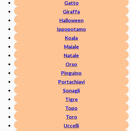
Gatto
Giraffa
Halloween
Ippopotamo
Koala
Maiale
Natale
Orso
Pinguino
Portachiavi
Sonagli
Tigre
Topo
Toro
Uccelli