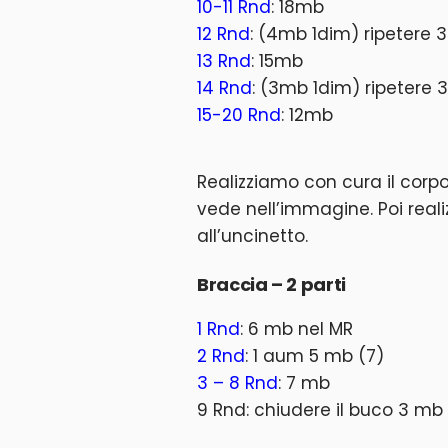
10-11 Rnd
: 18mb
12 Rnd
: (4mb 1dim) ripetere 3
13 Rnd
: 15mb
14 Rnd
: (3mb 1dim) ripetere 3
15-20 Rnd
: 12mb
Realizziamo con cura il corp
vede nell’immagine. Poi reali
all’uncinetto.
Braccia – 2 parti
1 Rnd
: 6 mb nel MR
2 Rnd
: 1 aum 5 mb (7)
3 – 8 Rnd
: 7 mb
9 Rnd: chiudere il buco 3 m