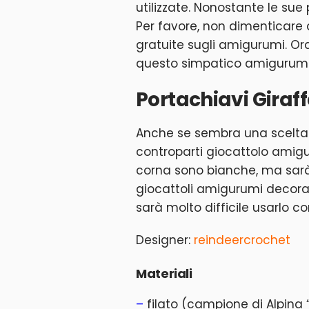
utilizzate. Nonostante le sue
Per favore, non dimenticare di 
gratuite sugli amigurumi. Ora
questo simpatico amigurumi
Portachiavi Giraff
Anche se sembra una scelta i
controparti giocattolo amigur
corna sono bianche, ma sarà 
giocattoli amigurumi decorat
sarà molto difficile usarlo c
Designer:
reindeercrochet
Materiali
–
filato (campione di Alpina 