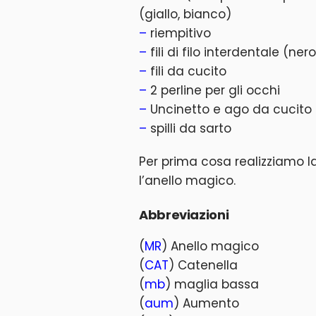
(giallo, bianco)
–
riempitivo
–
fili di filo interdentale (ner
–
fili da cucito
–
2 perline per gli occhi
–
Uncinetto e ago da cucito
–
spilli da sarto
Per prima cosa realizziamo la
l’anello magico.
Abbreviazioni
(
MR
) Anello magico
(
CAT
) Catenella
(
mb
) maglia bassa
(
aum
) Aumento