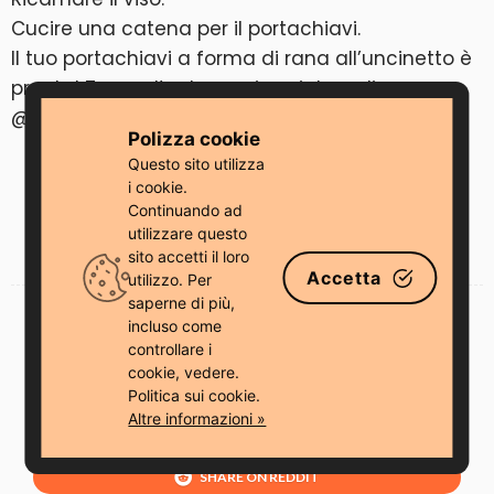
Cucire una catena per il portachiavi.
Il tuo portachiavi a forma di rana all’uncinetto è
pronto! Tagga l’autore sui social media:
@softs_stories.
Polizza cookie
Questo sito utilizza
i cookie.
Continuando ad
utilizzare questo
sito accetti il ​​loro
Accetta
utilizzo. Per
saperne di più,
incluso come
SHARE ON FACEBOOK
controllare i
cookie, vedere.
SHARE ON TWITTER
Politica sui cookie.
Altre informazioni »
SHARE ON PINTEREST
SHARE ON REDDIT