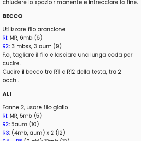
chiudere lo spazio rimanente e intrecciare la fine.
BECCO
Utilizzare filo arancione
R1
: MR, 6mb (6)
R2
: 3 mbss, 3 aum (9)
F.o., tagliare il filo e lasciare una lunga coda per
cucire.
Cucire il becco tra R11 e R12 della testa, tra 2
occhi.
ALI
Fanne 2, usare filo giallo
R1
: MR, 5mb (5)
R2
: 5aum (10)
R3
: (4mb, aum) x 2 (12)