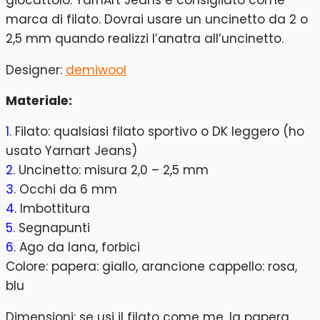
marca di filato. Dovrai usare un uncinetto da 2 o
2,5 mm quando realizzi l’anatra all’uncinetto.
Designer:
demiwool
Materiale:
1
. Filato: qualsiasi filato sportivo o DK leggero (ho
usato Yarnart Jeans)
2
. Uncinetto: misura 2,0 – 2,5 mm
3
. Occhi da 6 mm
4
. Imbottitura
5
. Segnapunti
6
. Ago da lana, forbici
Colore: papera: giallo, arancione cappello: rosa,
blu
Dimensioni: se usi il filato come me, la papera