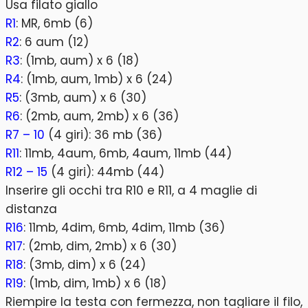
Usa filato giallo
R1
: MR, 6mb (6)
R2
: 6 aum (12)
R3
: (1mb, aum) x 6 (18)
R4
: (1mb, aum, 1mb) x 6 (24)
R5
: (3mb, aum) x 6 (30)
R6
: (2mb, aum, 2mb) x 6 (36)
R7 – 10
(4 giri): 36 mb (36)
R11
: 11mb, 4aum, 6mb, 4aum, 11mb (44)
R12 – 15
(4 giri): 44mb (44)
Inserire gli occhi tra R10 e R11, a 4 maglie di
distanza
R16
: 11mb, 4dim, 6mb, 4dim, 11mb (36)
R17
: (2mb, dim, 2mb) x 6 (30)
R18
: (3mb, dim) x 6 (24)
R19
: (1mb, dim, 1mb) x 6 (18)
Riempire la testa con fermezza, non tagliare il filo,