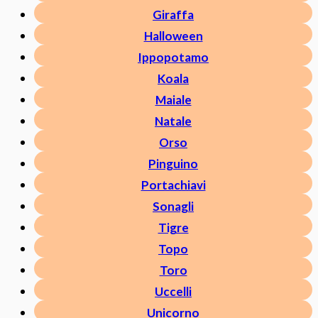
Giraffa
Halloween
Ippopotamo
Koala
Maiale
Natale
Orso
Pinguino
Portachiavi
Sonagli
Tigre
Topo
Toro
Uccelli
Unicorno