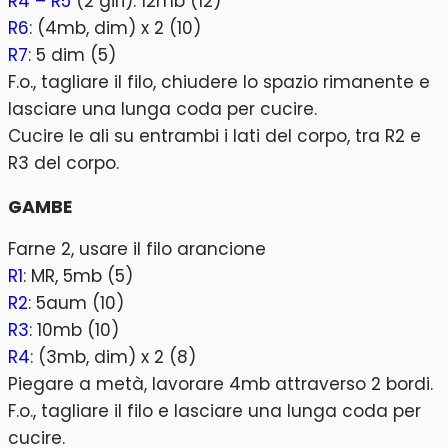
R4 – R5
(2 giri): 12mb (12)
R6
: (4mb, dim) x 2 (10)
R7
: 5 dim (5)
F.o., tagliare il filo, chiudere lo spazio rimanente e
lasciare una lunga coda per cucire.
Cucire le ali su entrambi i lati del corpo, tra R2 e
R3 del corpo.
GAMBE
Farne 2, usare il filo arancione
R1
: MR, 5mb (5)
R2
: 5aum (10)
R3
: 10mb (10)
R4
: (3mb, dim) x 2 (8)
Piegare a metà, lavorare 4mb attraverso 2 bordi.
F.o., tagliare il filo e lasciare una lunga coda per
cucire.