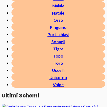
Maiale
Natale
Orso
Pinguino
Portachiavi
Sonagli
Tigre
Topo
Toro
Uccelli
Unicorno
Volpe
Ultimi Schemi