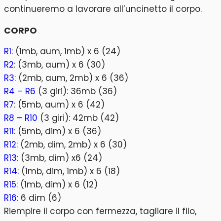
continueremo a lavorare all’uncinetto il corpo.
CORPO
R1
: (1mb, aum, 1mb) x 6 (24)
R2
: (3mb, aum) x 6 (30)
R3
: (2mb, aum, 2mb) x 6 (36)
R4 – R6
(3 giri): 36mb (36)
R7
: (5mb, aum) x 6 (42)
R8 – R10
(3 giri): 42mb (42)
R11
: (5mb, dim) x 6 (36)
R12
: (2mb, dim, 2mb) x 6 (30)
R13
: (3mb, dim) x6 (24)
R14
: (1mb, dim, 1mb) x 6 (18)
R15
: (1mb, dim) x 6 (12)
R16
: 6 dim (6)
Riempire il corpo con fermezza, tagliare il filo,