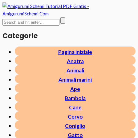
Categorie
Pagina iniziale
Anatra
Animali
Animali marini
Ape
Bambola
Cane
Cervo
Coniglio
Gatto