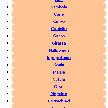
Bambola
Cane
Cervo
Coniglio
Gatto
Giraffa
Halloween
Ippopotamo
Koala
Maiale
Natale
Orso
Pinguino
Portachiavi