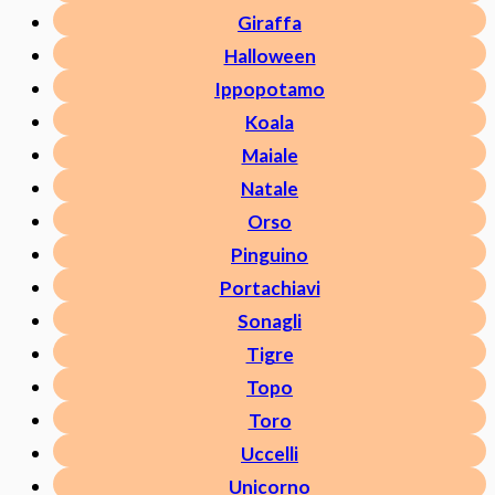
Giraffa
Halloween
Ippopotamo
Koala
Maiale
Natale
Orso
Pinguino
Portachiavi
Sonagli
Tigre
Topo
Toro
Uccelli
Unicorno