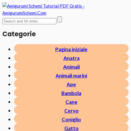
Categorie
Pagina iniziale
Anatra
Animali
Animali marini
Ape
Bambola
Cane
Cervo
Coniglio
Gatto