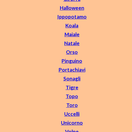
Halloween
Ippopotamo
Koala
Maiale
Natale
Orso
Pinguino
Portachiavi
Sonagli
Tigre
Topo
Toro
Uccelli
Unicorno
Volpe