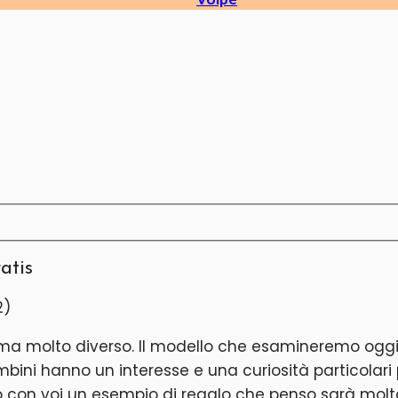
atis
ema molto diverso. Il modello che esamineremo oggi 
mbini hanno un interesse e una curiosità particolari
rò con voi un esempio di regalo che penso sarà molt