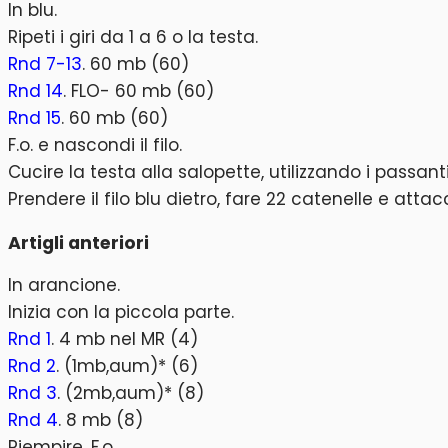
In blu.
Ripeti i giri da 1 a 6 o la testa.
Rnd 7-13
. 60 mb (60)
Rnd 14
. FLO- 60 mb (60)
Rnd 15
. 60 mb (60)
F.o. e nascondi il filo.
Cucire la testa alla salopette, utilizzando i passanti
Prendere il filo blu dietro, fare 22 catenelle e a
Artigli anteriori
In arancione.
Inizia con la piccola parte.
Rnd 1
. 4 mb nel MR (4)
Rnd 2
. (1mb,aum)* (6)
Rnd 3
. (2mb,aum)* (8)
Rnd 4
. 8 mb (8)
Riempire. F.o..