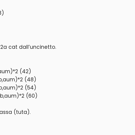
 2a cat dall’uncinetto.
,aum)*2 (42)
mb,aum)*2 (48)
mb,aum)*2 (54)
mb,aum)*2 (60)
bassa (tuta).