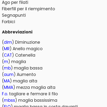
Ago per filati
Fiberfill per il riempimento
Segnapunti
Forbici
Abbreviazioni
(
dim
) Diminuzione
(
MR
) Anello magico
(
CAT
) Catenella
(
m
) maglia
(
mb
) maglia bassa
(
aum
) Aumento
(
MA
) maglia alta
(
MMA
) mezza maglia alta
F.o.
tagliare e fermare il filo
(
mbss
) maglia bassissima
(
FLO
) maglia bassa in costa davanti