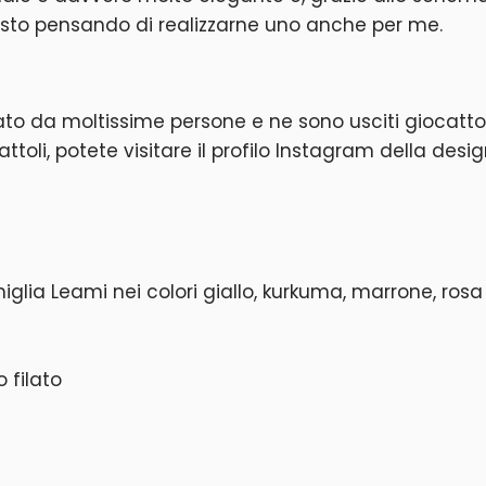
e sto pensando di realizzarne uno anche per me.
 da moltissime persone e ne sono usciti giocattoli m
ttoli, potete visitare il profilo Instagram della desi
ciniglia Leami nei colori giallo, kurkuma, marrone, ros
 filato