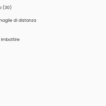
b (30)
maglie di distanza
i imbottire