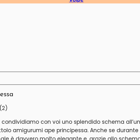
pessa
i condividiamo con voi uno splendido schema all’u
cattolo amigurumi ape principessa. Anche se durante 
o finale è davvero molto elegante e, grazie allo sche