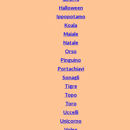
Halloween
Ippopotamo
Koala
Maiale
Natale
Orso
Pinguino
Portachiavi
Sonagli
Tigre
Topo
Toro
Uccelli
Unicorno
Volpe