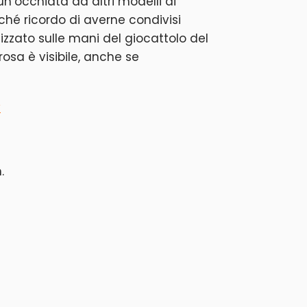
un’occhiata ad altri modelli di
hé ricordo di averne condivisi
tilizzato sulle mani del giocattolo del
osa è visibile, anche se
y
.