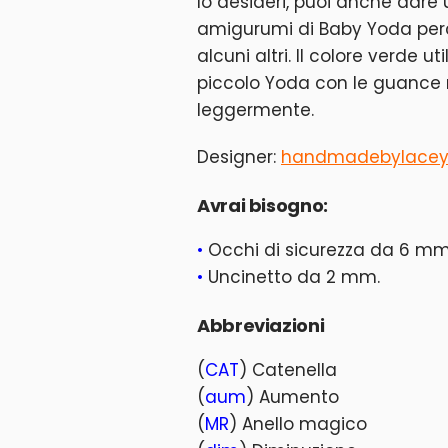
lo desideri, puoi anche dare 
amigurumi di Baby Yoda perc
alcuni altri. Il colore verde u
piccolo Yoda con le guance r
leggermente.
Designer:
handmadebylace
Avrai bisogno:
•
Occhi di sicurezza da 6 mm
•
Uncinetto da 2 mm.
Abbreviazioni
(
CAT
) Catenella
(
aum
) Aumento
(
MR
) Anello magico